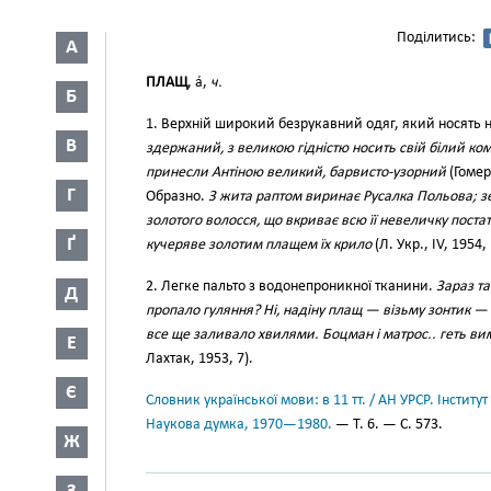
Поділитись:
А
ПЛАЩ
, а́,
ч.
Б
1. Верхній широкий безрукавний одяг, який носять
В
здержаний, з великою гідністю носить свій білий к
принесли Антіною великий, барвисто-узорний
(Гомер,
Г
Образно.
З жита раптом виринає Русалка Польова; зе
золотого волосся, що вкриває всю її невеличку поста
Ґ
кучеряве золотим плащем їх крило
(Л. Укр., IV, 1954,
2. Легке пальто з водонепроникної тканини.
Зараз та
Д
пропало гуляння? Ні, надіну плащ — візьму зонтик — 
все ще заливало хвилями. Боцман і матрос.. геть вим
Е
Лахтак, 1953, 7).
Є
Словник української мови: в 11 тт. / АН УРСР. Інститут
Наукова думка, 1970—1980.
— Т. 6. — С. 573.
Ж