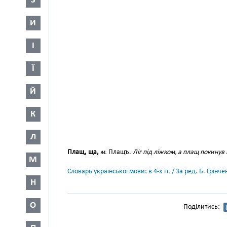
З
И
І
Ї
Й
К
Л
Плащ, ща,
м.
Плащъ.
Ліг під ліжком, а плащ покинув 
М
Словарь української мови: в 4-х тт. / За ред. Б. Грін
Н
О
Поділитись: