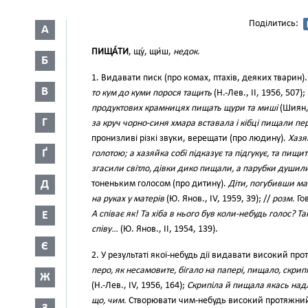
Поділитись:
А
ПИЩА́ТИ
, щу́, щи́ш,
недок.
Б
1. Видавати писк (про комах, птахів, деяких тварин).
В
то кум до куми порося тащить
(Н.-Лев., II, 1956, 507);
продуктових крамницях пищать щури та миші
(Шиян,
Г
за круч чорно-синя хмара вставала і кібці пищали п
пронизливі різкі звуки, верещати (про людину).
Хазяї
Ґ
голотою; а хазяйка собі підказує та підгукує, та пищи
згасили світло, дівки дико пищали, а парубки душили
Д
тоненьким голосом (про дитину).
Діти, погубивши ма
на руках у матерів
(Ю. Янов., IV, 1959, 39); //
розм.
Го
Е
А співає як! Та хіба в нього був коли-небудь голос? Т
співу…
(Ю. Янов., II, 1954, 139).
Є
2. У результаті якої-небудь дії видавати високий пр
перо, як несамовите, бігало на папері, пищало, скрип
Ж
(Н.-Лев., IV, 1956, 164);
Скрипіла й пищала якась над
що, чим.
Створювати чим-небудь високий протяжний