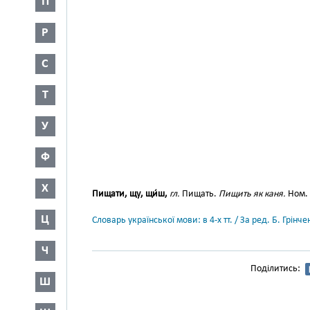
П
Р
С
Т
У
Ф
Х
Пищати, щу, щи́ш,
гл.
Пищать.
Пищить як каня.
Ном. 
Ц
Словарь української мови: в 4-х тт. / За ред. Б. Грін
Ч
Поділитись:
Ш