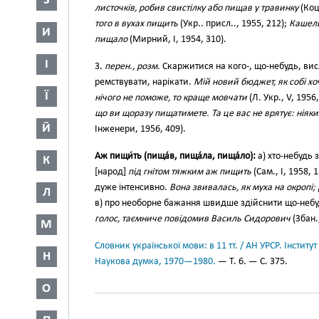
З
листочків, робив свистілку або пищав у травинку
(Коцю
того в вухах пищить
(Укр.. присл.., 1955, 212);
Кашель 
И
пищало
(Мирний, І, 1954, 310).
І
3.
перен., розм.
Скаржитися на кого-, що-небудь, ви
ремствувати, нарікати.
Мій новий бюджет, як собі хоч
Ї
нічого не поможе, то краще мовчати
(Л. Укр., V, 1956
що ви щоразу пищатимете. Та це вас не врятує: ніяк
Й
Інженери, 1956, 409).
Аж пищи́ть (пища́в, пища́ла, пища́ло):
а) хто-небудь 
К
[народ]
під гнітом тяжким аж пищить
(Сам., І, 1958, 
дуже інтенсивно.
Вона звивалась, як муха на окропі; 
Л
в) про необорне бажання швидше здійснити що-неб
голос, таємниче повідомив Василь Сидорович
(Збан.
М
Словник української мови: в 11 тт. / АН УРСР. Інститут
Н
Наукова думка, 1970—1980.
— Т. 6. — С. 375.
О