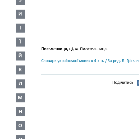
З
И
І
Ї
Письменниця, ці,
ж.
Писательница.
Й
Словарь української мови: в 4-х тт. / За ред. Б. Грін
К
Поділитись:
Л
М
Н
О