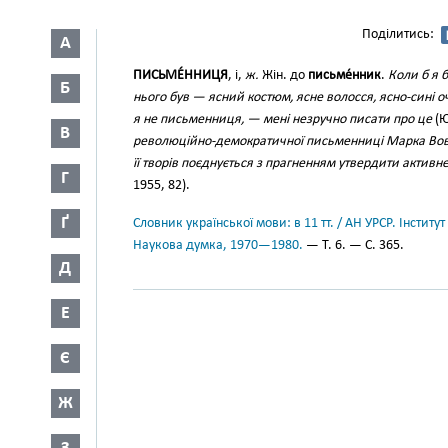
Поділитись:
А
ПИСЬМЕ́ННИЦЯ
, і,
ж.
Жін. до
письме́нник
.
Коли б я 
Б
нього був — ясний костюм, ясне волосся, ясно-сині оч
я не письменниця, — мені незручно писати про це
(Ю
В
революційно-демократичної письменниці Марка Вовч
її творів поєднується з прагненням утвердити активне
Г
1955, 82).
Ґ
Словник української мови: в 11 тт. / АН УРСР. Інститут
Наукова думка, 1970—1980.
— Т. 6. — С. 365.
Д
Е
Є
Ж