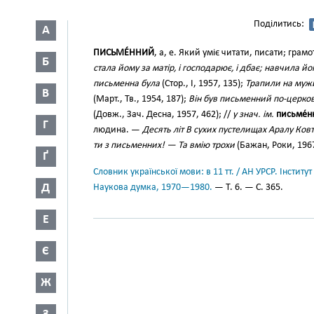
Поділитись:
А
ПИСЬМЕ́ННИЙ
, а, е. Який уміє читати, писати; грам
Б
стала йому за матір, і господарює, і дбає; навчила й
письменна була
(Стор., І, 1957, 135);
Трапили на мужи
В
(Март., Тв., 1954, 187);
Він був письменний по-церков
(Довж., Зач. Десна, 1957, 462); //
у знач. ім.
письме́н
Г
людина. —
Десять літ В сухих пустелищах Аралу Ковта
ти з письменних! — Та вмію трохи
(Бажан, Роки, 1967
Ґ
Словник української мови: в 11 тт. / АН УРСР. Інститут
Д
Наукова думка, 1970—1980.
— Т. 6. — С. 365.
Е
Є
Ж