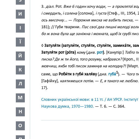
З
3.
діал.
Рот.
Вже 6 годин хочу води, — а проклятої в
И
і смердить, і солена
[солона],
і густа
(Стеф., ІІІ, 1954,
ось мисочку..
. —
Порожня миска не вабить писка, — 
181); // Губи тварини.
Пас свої два пишні молоді воли
І
бо ж вона була ще заніжна і мохната, щоб їх грубі пис
Ї
◊
Затуля́ти (затули́ти, стуля́ти, стули́ти, замика́ти, за
Затуля́ти рот (ро́та)
кому
(
див.
рот
)
. [Канупір:]
Тобто т
Й
писка? Де ж ти його, того розуму, набрався?
(Кроп., I
мовчиш, якби тобі писок замкнув на колодку?!
(Март.,
К
1
саме, що
Роби́ти з губи́ халя́ву
(
див.
губа́
). —
Чого т
[Гафійку],
каятимешся потім
. —
Е, я такого не люблю
Л
17).
М
Словник української мови: в 11 тт. / АН УРСР. Інститут
Наукова думка, 1970—1980.
— Т. 6. — С. 364.
Н
О