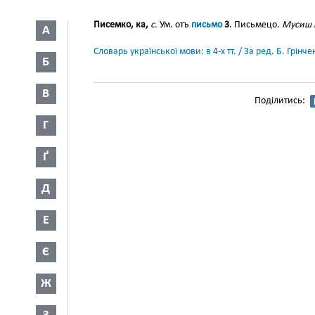
Писемко, ка,
с.
Ум. отъ
письмо
3
. Письмецо.
Мусиш п
А
Словарь української мови: в 4-х тт. / За ред. Б. Грін
Б
В
Поділитись:
Г
Ґ
Д
Е
Є
Ж