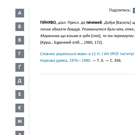
Поділитись:
А
ПИ́НЯВО
,
діал.
Присл. до
пи́нявий
.
Добув
[Василь]
щ
Б
почав збивати бовдур. Розмахнутися було ніяк, отже
Маржинка що візьме в зуби
[сіно],
то так перевертає 
В
(Круш., Буденний хліб.., 1960, 172).
Г
Словник української мови: в 11 тт. / АН УРСР. Інститут
Наукова думка, 1970—1980.
— Т. 6. — С. 356.
Ґ
Д
Е
Є
Ж