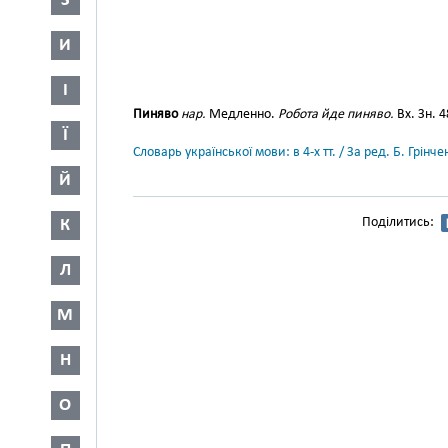
З
И
І
Пиняво
нар.
Медленно.
Робота йде пиняво.
Вх. Зн. 4
Ї
Словарь української мови: в 4-х тт. / За ред. Б. Грін
Й
Поділитись:
К
Л
М
Н
О