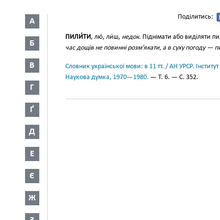
Поділитись:
А
ПИЛИ́ТИ
, лю́, ли́ш,
недок.
Піднімати або виділяти пил
Б
час дощів не повинні розм’якати, а в суху погоду — 
В
Словник української мови: в 11 тт. / АН УРСР. Інститут
Наукова думка, 1970—1980.
— Т. 6. — С. 352.
Г
Ґ
Д
Е
Є
Ж