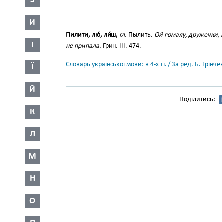
З
И
Пилити, лю́, ли́ш,
гл.
Пылить.
Ой помалу, дружечки, 
І
не припала.
Грин. III. 474.
Словарь української мови: в 4-х тт. / За ред. Б. Грін
Ї
Й
Поділитись:
К
Л
М
Н
О