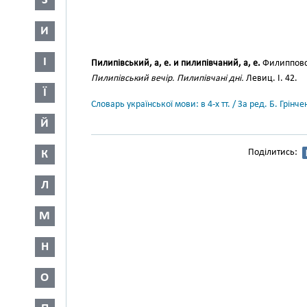
З
И
І
Пилипівський, а, е. и пилипівчаний, а, е.
Филипповск
Пилипівський вечір. Пилипівчані дні.
Левиц. І. 42.
Ї
Словарь української мови: в 4-х тт. / За ред. Б. Грін
Й
Поділитись:
К
Л
М
Н
О