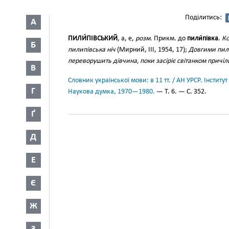
Поділитись:
А
ПИЛИ́ПІВСЬКИЙ
, а, е,
розм.
Прикм. до
пили́півка
.
Ко
Б
пилипівська ніч
(Мирний, III, 1954, 17);
Довгими пил
переворушить дівчина, поки засіріє світанком причіл
В
Словник української мови: в 11 тт. / АН УРСР. Інститут
Г
Наукова думка, 1970—1980.
— Т. 6. — С. 352.
Ґ
Д
Е
Є
Ж