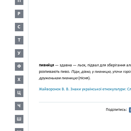
П
Р
С
Т
У
пивни́ця
— здавна — льох, підвал для зберігання алк
Ф
розпивають пиво.
Піди, дівко, у пивницю, уточи горі
друженькам пивницю
(пісня).
Х
Жайворонок В. В. Знаки української етнокультури: С
Ц
Ч
Поділитись:
Ш