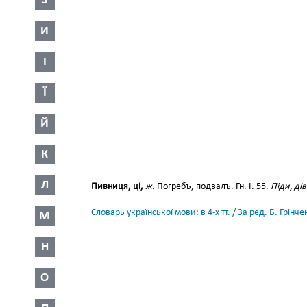
З
И
І
Ї
Й
К
Л
Пивниця, ці,
ж.
Погребъ, подвалъ. Гн. І. 55.
Піди, ді
Словарь української мови: в 4-х тт. / За ред. Б. Грін
М
Н
О