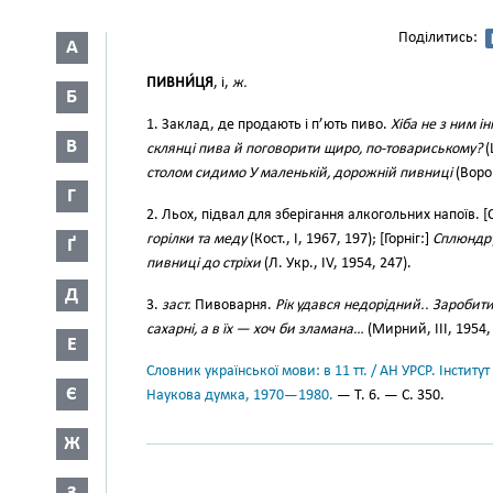
Поділитись:
А
ПИВНИ́ЦЯ
, і,
ж.
Б
1. Заклад, де продають і п’ють пиво.
Хіба не з ним і
В
склянці пива й поговорити щиро, по-товариському?
(
столом сидимо У маленькій, дорожній пивниці
(Воро
Г
2. Льох, підвал для зберігання алкогольних напоїв. [
горілки та меду
(Кост., І, 1967, 197); [Горніг:]
Сплюндр
Ґ
пивниці до стріхи
(Л. Укр., IV, 1954, 247).
Д
3.
заст.
Пивоварня.
Рік удався недорідний.. Заробити 
сахарні, а в їх — хоч би зламана…
(Мирний, III, 1954, 
Е
Словник української мови: в 11 тт. / АН УРСР. Інститут
Є
Наукова думка, 1970—1980.
— Т. 6. — С. 350.
Ж