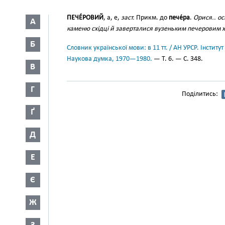
ПЕЧЕ́РОВИЙ
, а, е,
заст.
Прикм. до
пече́ра
.
Орися.. ос
А
каменю східці й заверталися вузеньким печеровим х
Б
Словник української мови: в 11 тт. / АН УРСР. Інститут
Наукова думка, 1970—1980.
— Т. 6. — С. 348.
В
Г
Поділитись:
Ґ
Д
Е
Є
Ж