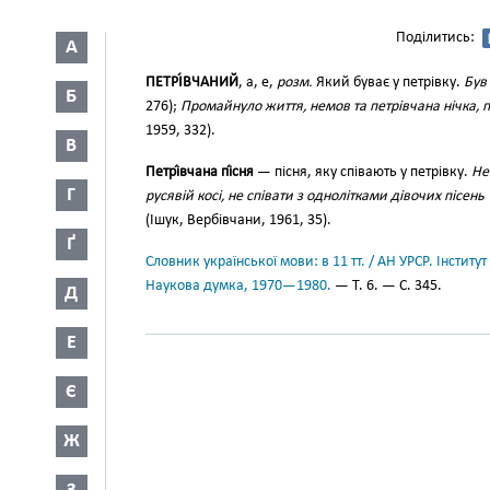
Поділитись:
А
ПЕТРІ́ВЧАНИЙ
, а, е,
розм.
Який буває у петрівку.
Був
Б
276);
Промайнуло життя, немов та петрівчана нічка, п
1959, 332).
В
Петрі́вчана пі́сня
— пісня, яку співають у петрівку.
Не
Г
русявій косі, не співати з однолітками дівочих пісень
(Ішук, Вербівчани, 1961, 35).
Ґ
Словник української мови: в 11 тт. / АН УРСР. Інститут
Наукова думка, 1970—1980.
— Т. 6. — С. 345.
Д
Е
Є
Ж