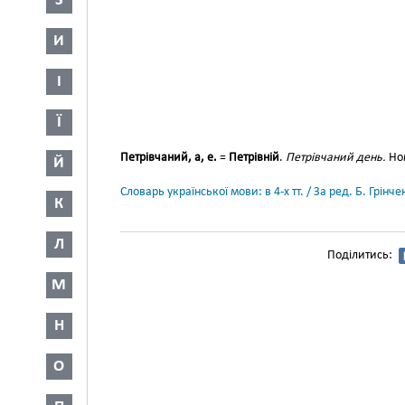
З
И
І
Ї
Петрівчаний, а, е.
=
Петрівній
.
Петрівчаний день.
Ном
Й
Словарь української мови: в 4-х тт. / За ред. Б. Грін
К
Л
Поділитись:
М
Н
О