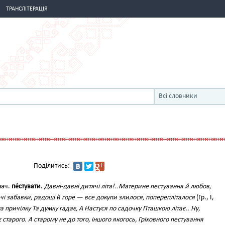
ТРАНСЛІТЕРАЦІЯ
Всі словники
Поділитись:
нач.
пе́стувати
.
Давні-давні дитячі літа!..Материне пестування й любов,
ячі забавки, радощі й горе — все докупи злилося, поперепліталося
(Гр., І,
а причілку Та думку гадає, А Настуся по садочку Пташкою літає.. Ну,
старого. А старому не до того, іншого якогось, Гріховного пестування