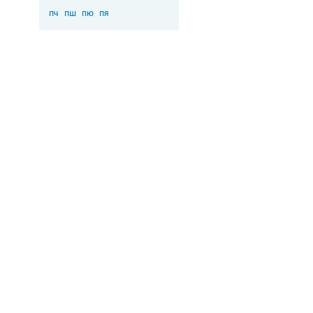
пч
пш
пю
пя