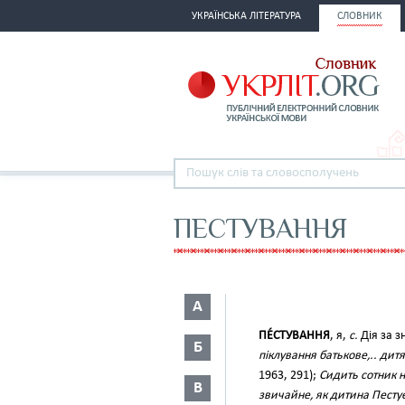
УКРАЇНСЬКА ЛІТЕРАТУРА
СЛОВНИК
ПЕСТУВАННЯ
А
ПЕ́СТУВАННЯ
, я,
с.
Дія за з
Б
піклування батькове,.. дит
1963, 291);
Сидить сотник н
В
звичайне, як дитина Пестує 