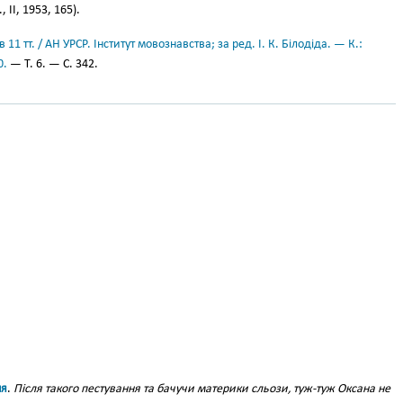
 II, 1953, 165).
11 тт. / АН УРСР. Інститут мовознавства; за ред. І. К. Білодіда. — К.:
0.
— Т. 6. — С. 342.
ня
.
Після такого пестування та бачучи материки сльози, туж-туж Оксана не