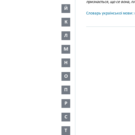
признається, що се вона, п
Й
Словарь української мови: в
К
Л
М
Н
О
П
Р
С
Т