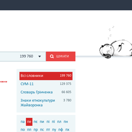
199 760
ШУКАТИ
Всі словники
199 760
СУМ-11
129 375
Словарь Грінченка
66 605
Знаки етнокультури
3 780
Жайворонка
па
пе
пє
пи
пі
пї
пл
пн
по
пп
пр
пс
пт
пу
пф
пх