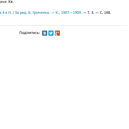
лаче.
Кв.
 4-х тт. / За ред. Б. Грінченка. — К., 1907—1909.
— Т. 3. — С. 148.
Поділитись: