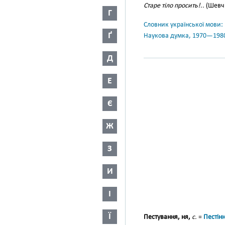
Старе тіло просить!..
(Шевч.,
Г
Словник української мови: в 
Ґ
Наукова думка, 1970—198
Д
Е
Є
Ж
З
И
І
Ї
Пестування, ня,
с.
=
Пестін