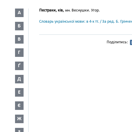
Пестраки, ків,
мн.
Веснушки. Угор.
А
Словарь української мови: в 4-х тт. / За ред. Б. Грін
Б
В
Поділитись:
Г
Ґ
Д
Е
Є
Ж