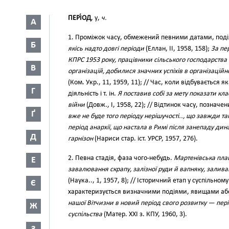
ПЕРІ́ОД
, у,
ч.
А
1. Проміжок часу, обмежений певними датами, подіям
Б
якісь надто довгі періоди
(Еллан, II, 1958, 158);
За пе
КПРС 1953 року, працівники сільського господарства 
В
організацій, добилися значних успіхів в організаційн
(Ком. Укр., 11, 1959, 11); // Час, коли відбувається 
Г
діяльність і т. ін.
Я поставив собі за мету показати кла
війни
(Довж., І, 1958, 22); // Відтинок часу, познач
Ґ
вже не буде того періоду нерішучості.., що завжди так
період анархії, що настала в Римі після занепаду дин
Д
гарнізон
(Нариси стар. іст. УРСР, 1957, 276).
2. Певна стадія, фаза чого-небудь.
Мартенівська плав
Е
завалювання скрапу, залізної руди й вапняку, залива
(Наука.., 1, 1957, 8); // Історичний етап у суспільно
Є
характеризується визначними подіями, явищами а
нашої Вітчизни в новий період свого розвитку — пер
Ж
суспільства
(Матер. XXI з. КПУ, 1960, 3).