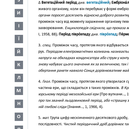
З
∆
Вегетаці́йний пері́од
див.
вегетаці́йний
; Ембріона́
живого організму, коли він перебуває у формі ембрі
И
органи поросят досягають відносно доброго розвитк
проміжок часу від моменту зараження організму пев
І
захворювання.
Енциклопедія свідчила, що проказа м
І, 1958, 88);
Пері́од півро́зпаду
див.
півро́зпад
; Пе́рм
Ї
3.
спец.
Проміжок часу, протягом якого відбуваєтьс
Й
рух.
Періодом електромагнітних коливань називаєть
напруга на обкладках конденсатора або струм у конту
К
знову набуває цього значення як за величиною, так 
обертання ракети навколо Сонця дорівнюватиме ма
Л
4.
Геол.
Проміжок часу, протягом якого утворилася сук
частина ери, що складається з таких проміжків.
В Кр
М
юрському періоді мезозойської ери
(Про вулкани.., 1
про так званий льодовиковий період, або «страшну зи
Н
ній глибокі сліди
(Знання.., 1, 1966, 4).
О
5.
мат.
Група цифр нескінченного десяткового дробу,
послідовності.
Чистий періодичний дріб дорівнює так