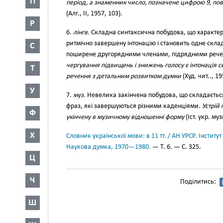
П
період, а знаменник число, позначене цифрою 9, повт
(Алг., II, 1957, 103).
Р
6.
лінгв.
Складна синтаксична побудова, що характе
ритмічно завершену інтонацію і становить одне скла
С
поширене другорядними членами, підрядними реченн
чергування підвищень і знижень голосу є інтонація 
Т
речення з детальним розвитком думки
(Худ. чит.., 19
У
7.
муз.
Невелика закінчена побудова, що складається
фраз, які завершуються різними каденціями.
Устрій 
Ф
укінчену в музичному відношенні форму
(Іст. укр. му
Х
Словник української мови: в 11 тт. / АН УРСР. Інститут
Наукова думка, 1970—1980.
— Т. 6. — С. 325.
Ц
Ч
Поділитись:
Ш