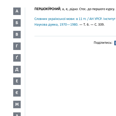
ПЕРШОКУ́РСНИЙ
, а, е,
рідко.
Стос. до першого курсу.
А
Словник української мови: в 11 тт. / АН УРСР. Інститут
Б
Наукова думка, 1970—1980.
— Т. 6. — С. 339.
В
Поділитись:
Г
Ґ
Д
Е
Є
Ж