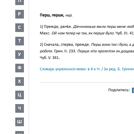
П
Р
Перш, перше,
нар.
1) Прежде, ранѣе.
Дівчинонька мила перш мене люб
С
Макс.
Ой чом тепер не так, як перше було.
Чуб. III. 41
Т
2) Сначала, сперва, прежде.
Перш воно так і було, а 
роботи.
Грин. II. 233.
Перше літа пролетіли як дощова
У
Чуб. V. 361.
Ф
Словарь української мови: в 4-х тт. / За ред. Б. Грін
Х
Поділитись:
Ц
Ч
Ш