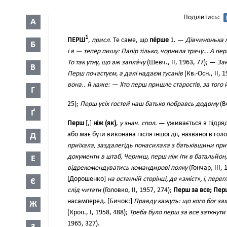
Поділитись:
А
1
ПЕРШ
,
присл.
Те саме, що
пе́рше
1. —
Дівчинонька
Б
і я — тепер пишу: Папір тілько, чорнила трачу… А пе
То так утну, що аж запла́чу
(Шевч., II, 1963, 77); —
Зак
В
Перш почастуєм, а далі надаєм тусанів
(Кв.-Осн., II, 
вона.. й каже: — Хто перш пришле старостів, за того 
Г
25);
Перш усіх гостей наш батько побравсь додому
(В
Ґ
Перш
[,]
ніж (як)
,
у знач. спол
. — уживається в підря
або має бути виконана після іншої дії, названої в го
Д
приїхала, заздалегідь понасилала з батьківщини пр
документи в штаб, Черниш, перш ніж іти в батальйон,
Е
відрекомендуватись командирові полку
(Гончар, III, 
[Дорошенко]
на останній сторінці, де «зміст», і, пе
Є
слід читати
(Головко, II, 1957, 274);
Перш за все; Перш
насамперед. [Бичок:]
Правду кажуть: що кого бог зах
Ж
(Кроп., І, 1958, 488);
Треба було перш за все заткнут
1965, 327).