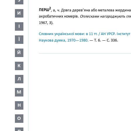
З
2
ПЕРШ
, а,
ч.
Довга дерев’яна або металева жердина,
И
акробатичних номерів.
Оплесками нагороджують гляд
1967, 3).
І
Словник української мови: в 11 тт. / АН УРСР. Інститут
Ї
Наукова думка, 1970—1980.
— Т. 6. — С. 336.
Й
К
Л
М
Н
О