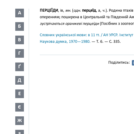
ПЕРЦЕЇ́ДИ
, ів,
мн.
(
одн.
перцеї́д
, а,
ч
.). Родина птах
А
оперенням; поширена в Центральній та Південній А
зустрічаються оранжеві перцеїди
(Посібник з зоогеогр
Б
Словник української мови: в 11 тт. / АН УРСР. Інститут
В
Наукова думка, 1970—1980.
— Т. 6. — С. 335.
Г
Поділитись:
Ґ
Д
Е
Є
Ж