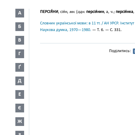
ПЕРСІЯ́НИ
, сія́н,
мн.
(
одн.
персія́нин
, а,
ч
.;
персія́нка
,
А
Словник української мови: в 11 тт. / АН УРСР. Інститут
Б
Наукова думка, 1970—1980.
— Т. 6. — С. 331.
В
Поділитись:
Г
Ґ
Д
Е
Є
Ж