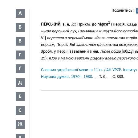
Поділитись:
А
1
ПЕ́РСЬКИЙ
, а, е,
іст.
Прикм. до
пе́рси
і Персія.
Сааді
Б
щиро перський дух, і земляки аж надто його полюбл
VI]
переклав з перської мови кілька важливих творів
В
персам, Персії.
Бій закінчився цілковитим розгромом
Зробл. у Персії, завезений з неї.
Після обіда
[обіду]
р
Г
25);
Юра з мамою вертали додому алеєю перського б
Ґ
Словник української мови: в 11 тт. / АН УРСР. Інститут
Наукова думка, 1970—1980.
— Т. 6. — С. 333.
Д
Е
Є
Ж