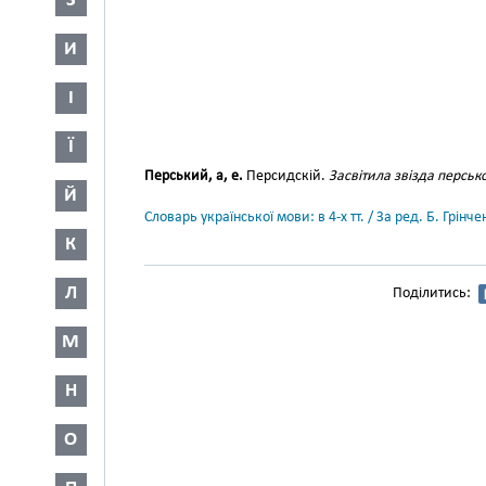
З
И
І
Ї
Перський, а, е.
Персидскій.
Засвітила звізда перськ
Й
Словарь української мови: в 4-х тт. / За ред. Б. Грін
К
Л
Поділитись:
М
Н
О