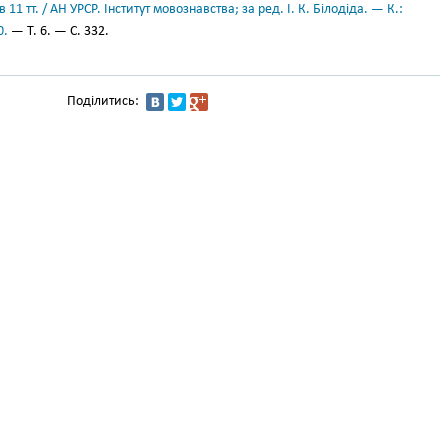
11 тт. / АН УРСР. Інститут мовознавства; за ред. І. К. Білодіда. — К.:
0.
— Т. 6. — С. 332.
Поділитись: