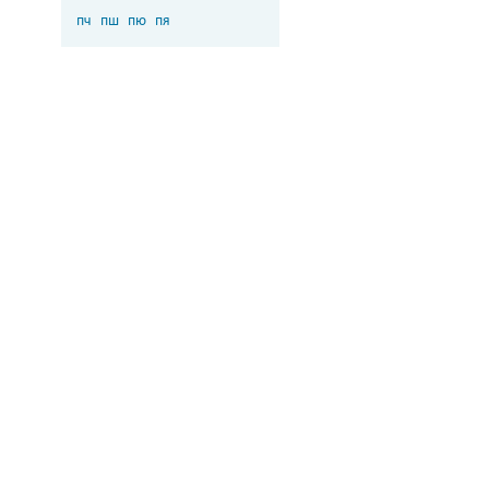
пч
пш
пю
пя