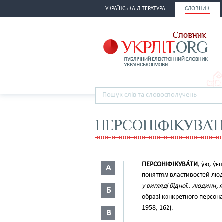
УКРАЇНСЬКА ЛІТЕРАТУРА
СЛОВНИК
ПЕРСОНІФІКУВАТ
ПЕРСОНІФІКУВА́ТИ
, у́ю, у́
А
поняттям властивостей лю
у вигляді бідної.. людини, 
Б
образі конкретного персо
1958, 162).
В