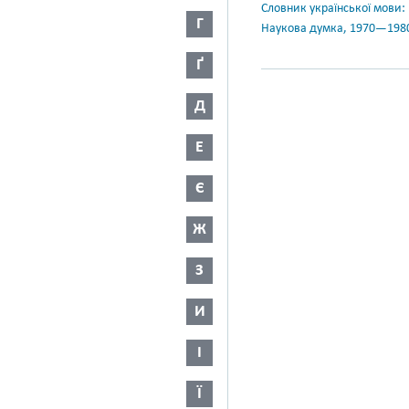
Словник української мови: в 
Г
Наукова думка, 1970—198
Ґ
Д
Е
Є
Ж
З
И
І
Ї