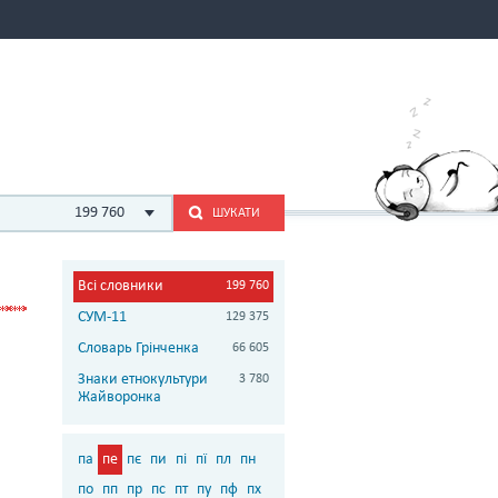
199 760
ШУКАТИ
Всі словники
199 760
СУМ-11
129 375
Словарь Грінченка
66 605
Знаки етнокультури
3 780
Жайворонка
па
пе
пє
пи
пі
пї
пл
пн
по
пп
пр
пс
пт
пу
пф
пх