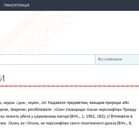
ТРАНСЛІТЕРАЦІЯ
Всі словники
И
єш,
недок. і док., перех., літ.
Надавати предметам, явищам природи або
дини, тварини; уособлювати.
«Сон» Сковороди тільки персоніфікує Правду
яка лежить убита у церковному вівтарі
(Вітч., 1, 1962, 182); // Втілювати в
нажа.
Галан, як і Гоголь, не персоніфікує свого позитивного ідеалу
(Вітч., 8,