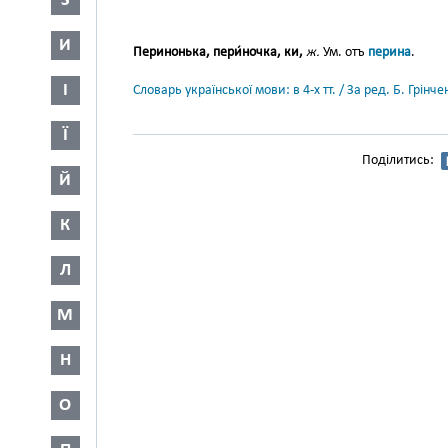
З
И
Перинонька, пери́ночка, ки,
ж.
Ум. отъ
перина
.
І
Словарь української мови: в 4-х тт. / За ред. Б. Грін
Ї
Поділитись:
Й
К
Л
М
Н
О