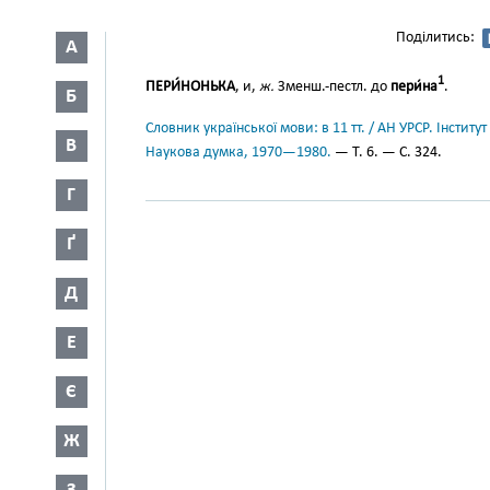
Поділитись:
А
1
ПЕРИ́НОНЬКА
, и,
ж.
Зменш.-пестл. до
пери́на
.
Б
Словник української мови: в 11 тт. / АН УРСР. Інститут
В
Наукова думка, 1970—1980.
— Т. 6. — С. 324.
Г
Ґ
Д
Е
Є
Ж