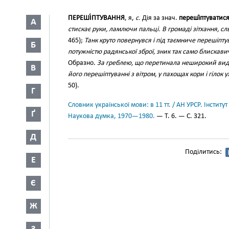
ПЕРЕШІ́ПТУВАННЯ
, я,
с.
Дія за знач.
переші́птуватис
А
стискає руки, ламлючи пальці. В громаді зітхання, с
465);
Танк круто повернувся і під таємниче перешіпт
Б
потужністю радянської зброї, зник так само блискавич
Образно.
За греблею, що перетинала неширокий видол
В
його перешіптуванні з вітром, у пахощах кори і гілок
50).
Г
Словник української мови: в 11 тт. / АН УРСР. Інститут
Ґ
Наукова думка, 1970—1980.
— Т. 6. — С. 321.
Д
Поділитись:
Е
Є
Ж