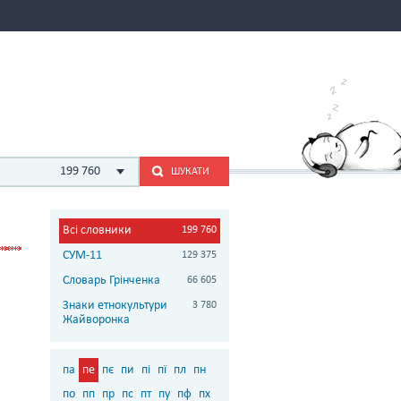
199 760
ШУКАТИ
Всі словники
199 760
СУМ-11
129 375
Словарь Грінченка
66 605
Знаки етнокультури
3 780
Жайворонка
па
пе
пє
пи
пі
пї
пл
пн
по
пп
пр
пс
пт
пу
пф
пх