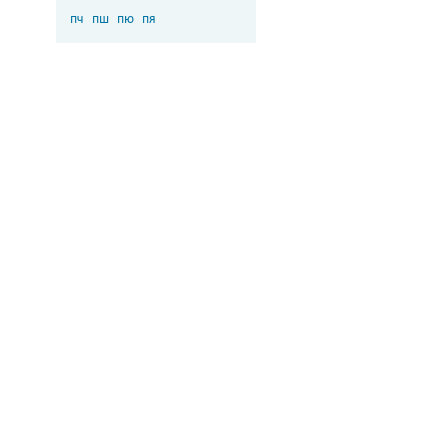
пч
пш
пю
пя