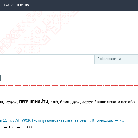
ТРАНСЛІТЕРАЦІЯ
Всі словники
И
єш,
недок.,
ПЕРЕШПИЛИ́ТИ
, илю́, и́лиш,
док., перех.
Зашпилювати все або
11 тт. / АН УРСР. Інститут мовознавства; за ред. І. К. Білодіда. — К.:
0.
— Т. 6. — С. 322.