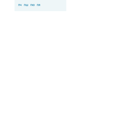
пч
пш
пю
пя