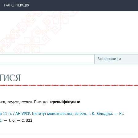
ТРАНСЛІТЕРАЦІЯ
Всі словники
ТИСЯ
ться,
недок., перех.
Пас. до
перешліфо́вувати
.
11 тт. / АН УРСР. Інститут мовознавства; за ред. І. К. Білодіда. — К.:
0.
— Т. 6. — С. 322.