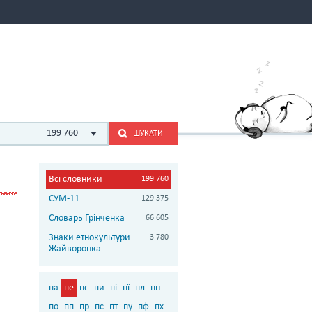
199 760
ШУКАТИ
Всі словники
199 760
СУМ-11
129 375
Словарь Грінченка
66 605
Знаки етнокультури
3 780
Жайворонка
па
пе
пє
пи
пі
пї
пл
пн
по
пп
пр
пс
пт
пу
пф
пх