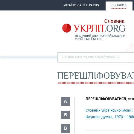
УКРАЇНСЬКА ЛІТЕРАТУРА
СЛОВНИК
ПЕРЕШЛІФОВУВА
ПЕРЕШЛІФО́ВУВАТИСЯ
, ує
А
Словник української мови: в 
Б
Наукова думка, 1970—198
В