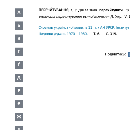
ПЕРЕЧИ́ТУВАННЯ
, я,
с.
Дія за знач.
перечи́тувати
.
То
А
вимагала перечитування всякої всячини
(Л. Укр., V, 
Б
Словник української мови: в 11 тт. / АН УРСР. Інститут
Наукова думка, 1970—1980.
— Т. 6. — С. 319.
В
Г
Поділитись:
Ґ
Д
Е
Є
Ж