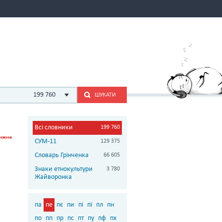
199 760
ШУКАТИ
Всі словники
199 760
СУМ-11
129 375
Словарь Грінченка
66 605
Знаки етнокультури
3 780
Жайворонка
па
пе
пє
пи
пі
пї
пл
пн
по
пп
пр
пс
пт
пу
пф
пх