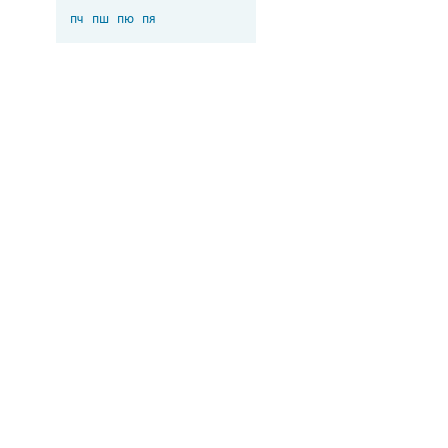
пч
пш
пю
пя