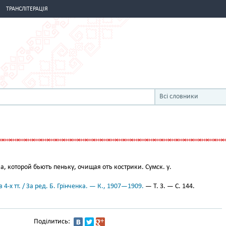
ТРАНСЛІТЕРАЦІЯ
Всі словники
, которой бьютъ пеньку, очищая отъ кострики. Сумск. у.
 4-х тт. / За ред. Б. Грінченка. — К., 1907—1909.
— Т. 3. — С. 144.
Поділитись: