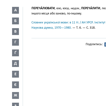
ПЕРЕЧА́ЛЮВАТИ
, юю, юєш,
недок.,
ПЕРЕЧА́ЛИТИ
, л
А
іншого місця або заново, по-іншому.
Б
Словник української мови: в 11 тт. / АН УРСР. Інститут
Наукова думка, 1970—1980.
— Т. 6. — С. 318.
В
Г
Поділитись:
Ґ
Д
Е
Є
Ж