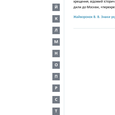
хрещення; відомий історичн
Й
дили до Москви, «перехрещу
Жайворонок В. В. Знаки укр
К
Л
М
Н
О
П
Р
С
Т