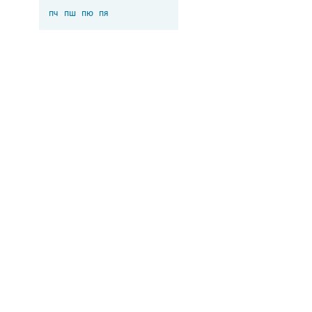
пч
пш
пю
пя