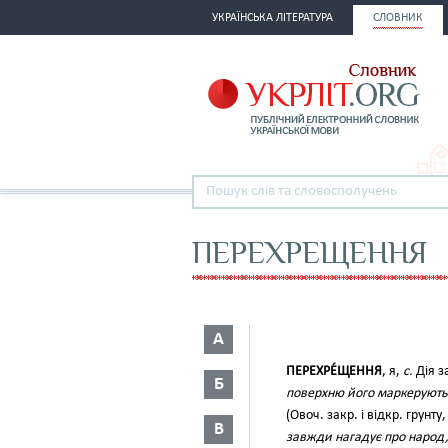
УКРАЇНСЬКА ЛІТЕРАТУРА
СЛОВНИК
ПЕРЕХРЕЩЕННЯ
А
ПЕРЕХРЕ́ЩЕННЯ
, я,
с.
Дія з
Б
поверхню його маркерують 
(Овоч. закр. і відкр. грунту,
В
завжди нагадує про народ, 