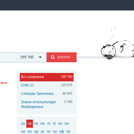
199 760
ШУКАТИ
Всі словники
199 760
СУМ-11
129 375
Словарь Грінченка
66 605
Знаки етнокультури
3 780
Жайворонка
па
пе
пє
пи
пі
пї
пл
пн
по
пп
пр
пс
пт
пу
пф
пх