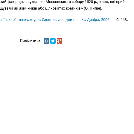
ий факт, що, за ухвалою Московсько­го собору 1620 p., киян, які приїз­
вали як язичників або цілковитих єре­тиків» (О. Пипін).
аїнської етнокультури: Словник-довідник. — К.: Довіра, 2006.
— С. 443.
Поділитись: