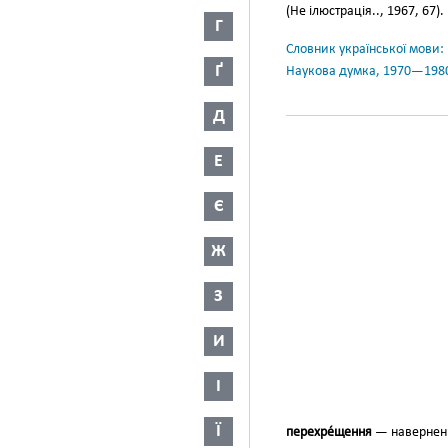
(Не ілюстрація.., 1967, 67).
Г
Словник української мови: в 
Ґ
Наукова думка, 1970—198
Д
Е
Є
Ж
З
И
І
Ї
перехре́щення
— навернення