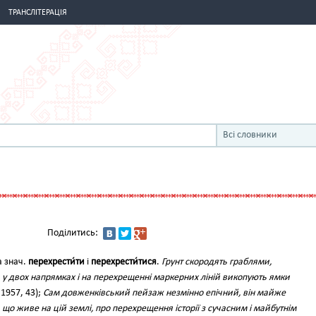
ТРАНСЛІТЕРАЦІЯ
Всі словники
Поділитись:
а знач.
перехрести́ти
і
перехрести́тися
.
Грунт скородять граблями,
у двох напрямках і на перехрещенні маркерних ліній викопують ямки
 1957, 43);
Сам довженківський пейзаж незмінно епічний, він майже
що живе на цій землі, про перехрещення історії з сучасним і майбутнім