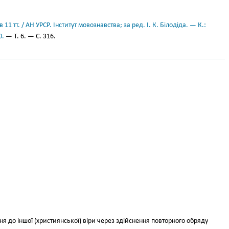
11 тт. / АН УРСР. Інститут мовознавства; за ред. І. К. Білодіда. — К.:
0.
— Т. 6. — С. 316.
 до іншої (християнської) віри через здійснення повторного обряду