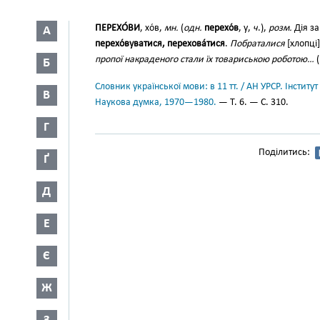
ПЕРЕХО́ВИ
, хо́в,
мн.
(
одн.
перехо́в
, у,
ч
.),
розм.
Дія за
А
перехо́вуватися, перехова́тися
.
Побраталися
[хлопці
пропої накраденого стали їх товариською роботою…
(
Б
Словник української мови: в 11 тт. / АН УРСР. Інститут
В
Наукова думка, 1970—1980.
— Т. 6. — С. 310.
Г
Поділитись:
Ґ
Д
Е
Є
Ж