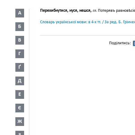
Перехибнутися, нуся, нешся,
гл.
Потерявъ равновѣсіе
А
Словарь української мови: в 4-х тт. / За ред. Б. Грін
Б
В
Поділитись:
Г
Ґ
Д
Е
Є
Ж