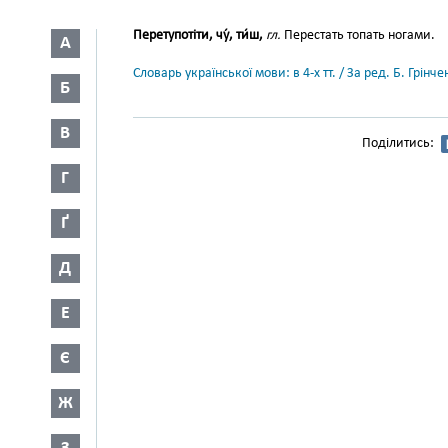
Перетупотіти, чу́, ти́ш,
гл.
Перестать топать ногами.
А
Словарь української мови: в 4-х тт. / За ред. Б. Грін
Б
В
Поділитись:
Г
Ґ
Д
Е
Є
Ж