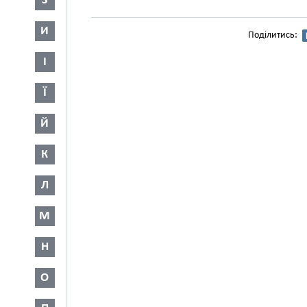
З
И
Поділитись:
І
Ї
Й
К
Л
М
Н
О