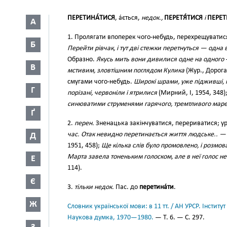
ПЕРЕТИНА́ТИСЯ
, а́ється,
недок.,
ПЕРЕТЯ́ТИСЯ
і
ПЕРЕТ
А
1. Пролягати впоперек чого-небудь, перехрещуватис
Б
Перейти рівчак, і тут дві стежки перетнуться — одна в
Образно.
Якусь мить вони дивилися одне на одного
В
мстивим, зловтішним поглядом Кулика
(Жур., Дорога
смугами чого-небудь.
Широкі шрами, уже підживші, 
Г
порізані, червоніли і ятрилися
(Мирний, І, 1954, 348)
синюватими струменями гарячого, тремтливого мар
Ґ
2.
перен.
Зненацька закінчуватися, перериватися; ур
час. Отак невидно перетинається життя людське.. — Я
Д
1951, 458);
Ще кілька слів було промовлено, і розмо
Марта завела тоненьким голоском, але в неї голос не
Е
114).
Є
3.
тільки недок.
Пас. до
перетина́ти
.
Ж
Словник української мови: в 11 тт. / АН УРСР. Інститут
Наукова думка, 1970—1980.
— Т. 6. — С. 297.