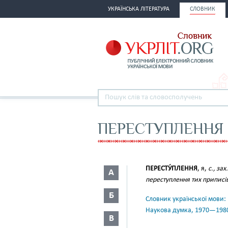
УКРАЇНСЬКА ЛІТЕРАТУРА
СЛОВНИК
ПЕРЕСТУПЛЕННЯ
ПЕРЕСТУ́ПЛЕННЯ
, я,
с., зах.
А
переступлення тих приписів
Б
Словник української мови: в 
Наукова думка, 1970—198
В