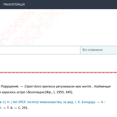
ТРАНСЛІТЕРАЦІЯ
Всі словники
Порушення. —
Строгі його приписи регулювали моє життя.. Найменше
 каралось остро і беззглядно
(Фр., І, 1955, 345).
11 тт. / АН УРСР. Інститут мовознавства; за ред. І. К. Білодіда. — К.:
0.
— Т. 6. — С. 291.