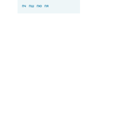
пч
пш
пю
пя