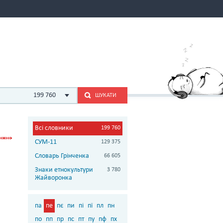
199 760
ШУКАТИ
Всі словники
199 760
СУМ-11
129 375
Словарь Грінченка
66 605
Знаки етнокультури
3 780
Жайворонка
па
пе
пє
пи
пі
пї
пл
пн
по
пп
пр
пс
пт
пу
пф
пх