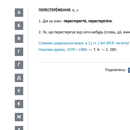
ПЕРЕСТЕРЕ́ЖЕННЯ
, я,
с.
А
1. Дія за знач.
перестерегти́, перестеріга́ти
.
Б
2. Те, що перестерігає від чого-небудь (слова, дії, вжиті
В
Словник української мови: в 11 тт. / АН УРСР. Інститут
Наукова думка, 1970—1980.
— Т. 6. — С. 285.
Г
Ґ
Поділитись:
Д
Е
Є
Ж