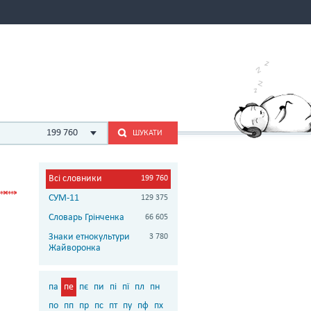
199 760
ШУКАТИ
Всі словники
199 760
СУМ-11
129 375
Словарь Грінченка
66 605
Знаки етнокультури
3 780
Жайворонка
па
пе
пє
пи
пі
пї
пл
пн
по
пп
пр
пс
пт
пу
пф
пх