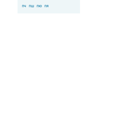
пч
пш
пю
пя