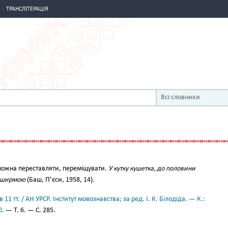
ТРАНСЛІТЕРАЦІЯ
Всі словники
ий можна переставляти, переміщувати.
У кутку кушетка, до половини
ю ширмою
(Баш, П’єси, 1958, 14).
11 тт. / АН УРСР. Інститут мовознавства; за ред. І. К. Білодіда. — К.:
0.
— Т. 6. — С. 285.