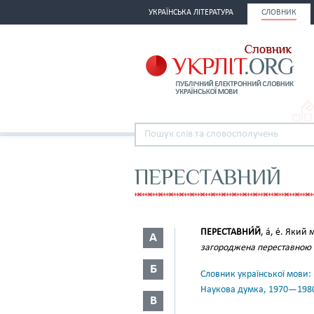
УКРАЇНСЬКА ЛІТЕРАТУРА
СЛОВНИК
ПЕРЕСТАВНИЙ
ПЕРЕСТАВНИ́Й
, а́, е́. Як
А
загороджена переставно
Б
Словник української мови: в 
Наукова думка, 1970—198
В