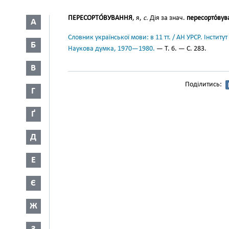
ПЕРЕСОРТО́ВУВАННЯ
, я,
с.
Дія за знач.
пересорто́вув
А
Словник української мови: в 11 тт. / АН УРСР. Інститут
Б
Наукова думка, 1970—1980.
— Т. 6. — С. 283.
В
Поділитись:
Г
Ґ
Д
Е
Є
Ж