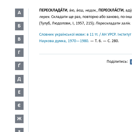
ПЕРЕСКЛАДА́ТИ
, а́ю, а́єш,
недок.,
ПЕРЕСКЛА́СТИ
, аду
А
перех.
Складати ще раз, повторно або заново, по-ін
(Тулуб, Людолови, І, 1957, 215);
Перескладати залік.
Б
Словник української мови: в 11 тт. / АН УРСР. Інститут
В
Наукова думка, 1970—1980.
— Т. 6. — С. 280.
Г
Поділитись:
Ґ
Д
Е
Є
Ж