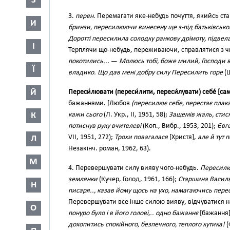
З
3.
перен.
Перемагати яке-небудь почуття, якийсь стан 
И
бринзи, пересилюючи винесену ще з-під батьківської
Доротті пересилила солодку ранкову дрімоту, підвелас
І
Терплячи що-небудь, переживаючи, справлятися з 
покотились..
. —
Молюсь тобі, боже милий, Господи 
Ї
владико. Що дав мені добру силу Пересилить горе
(Ш
Й
Переси́лювати (переси́лити, переси́лувати) себе́ [сам
бажаннями. [Любов
(пересилює себе, перестає плака
К
кажи сього
(Л. Укр., II, 1951, 58);
Защемів жаль, стис
потиснув руку вчителеві
(Коп., Вибр., 1953, 201);
Євге
VII, 1951, 272);
Трохи повагалася
[Христя],
але й тут
Л
Незакінч. роман, 1962, 63).
М
4. Перевершувати силу вияву чого-небудь.
Пересилюю
землянки
(Кучер, Голод, 1961, 166);
Старшина Васил
Н
писаря.., казав йому щось на ухо, намагаючись пере
Перевершувати все інше силою вияву, відчуватися 
О
понуро було і в його голові,.. одно бажаннє
[бажання
дохопитись спокійного, безпечного, теплого кутика!
(