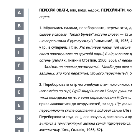
ПЕРЕСИ́ЛЮВАТИ
, юю, юєш,
недок.,
ПЕРЕСИ́ЛИТИ
, лю
А
перех.
Б
1. Міряючись силами, переборювати, перемагати, до
сказав у своєму "Тарасі Бульбі" могутні слова: — Та хіб
В
що пересилила б руську силу!
(Рильський, III, 1956,
у грі, в суперечці і т. ін.
Хто випивав чарку, той мусив 
Г
свого попередника по круговій чарці, й від зелених 
сотень
(Земляк, Гнівний Стратіон, 1960, 365); //
перен
Ґ
—
Залізницю волами розтягують!.. Мовби два віки зітк
залізних. Хто кого перетягне, хто кого пересилить?
(Го
Д
2. Переборювати опір чого-небудь фізичною силою.
них висіло по гирі, Гурій Андріянович і Опара рушили 
Е
тягла невидима нить, а вони пересилювали її
(Сенч.,
призвичаюватися до незручностей, завад.
Ще уважн
Є
пересилюючи скупе освітлення з лойової свічки
(Ле і
Переборювати труднощі, опановуючи, засвоюючи щ
Ж
вчитися в тому технікумі, можна самій підготуватися
математику
(Коз., Сальвія, 1956, 62).