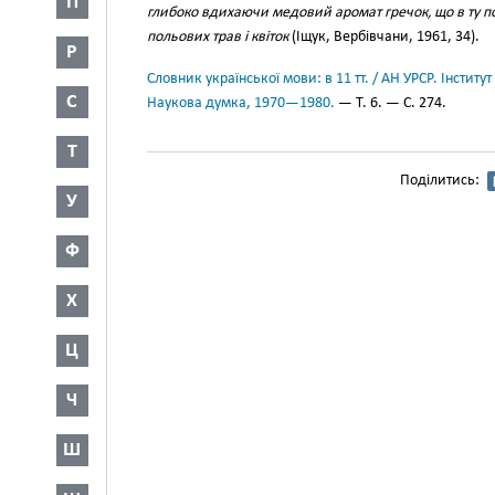
П
глибоко вдихаючи медовий аромат гречок, що в ту 
польових трав і квіток
(Іщук, Вербівчани, 1961, 34).
Р
Словник української мови: в 11 тт. / АН УРСР. Інститут
С
Наукова думка, 1970—1980.
— Т. 6. — С. 274.
Т
Поділитись:
У
Ф
Х
Ц
Ч
Ш