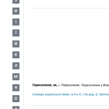
З
И
І
Ї
Й
К
Л
М
Переселення, ня,
с.
Переселеніе.
Переселення у Вав
Н
Словарь української мови: в 4-х тт. / За ред. Б. Грін
О