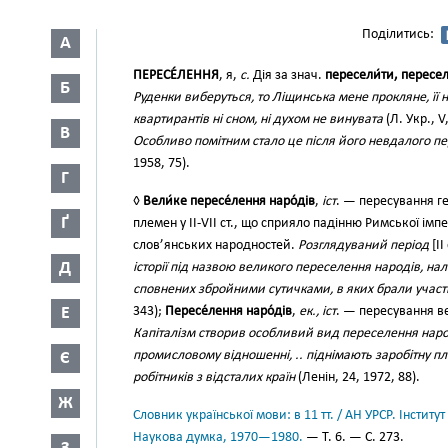
Поділитись:
А
ПЕРЕСЕ́ЛЕННЯ
, я,
с.
Дія за знач.
пересели́ти, пересел
Б
Руденки виберуться, то Ліщинська мене прокляне, її н
квартирантів ні сном, ні духом не винувата
(Л. Укр., V
В
Особливо помітним стало це після його невдалого пе
1958, 75).
Г
◊
Вели́ке пересе́лення наро́дів
,
іст
. — пересування г
Ґ
племен у II-VII ст., що сприяло падінню Римської ім
слов’янських народностей.
Розглядуваний період
[II
Д
історії під назвою великого переселення народів, н
сповнених збройними сутичками, в яких брали участь 
Е
343);
Пересе́лення наро́дів
,
ек., іст
. — пересування ве
Капіталізм створив особливий вид переселення наро
промисловому відношенні, .. піднімають заробітну п
Є
робітників з відсталих країн
(Ленін, 24, 1972, 88).
Ж
Словник української мови: в 11 тт. / АН УРСР. Інститут
Наукова думка, 1970—1980.
— Т. 6. — С. 273.