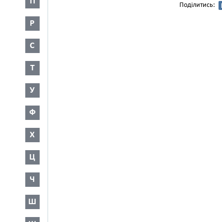
П
Поділитись:
Р
С
Т
У
Ф
Х
Ц
Ч
Ш