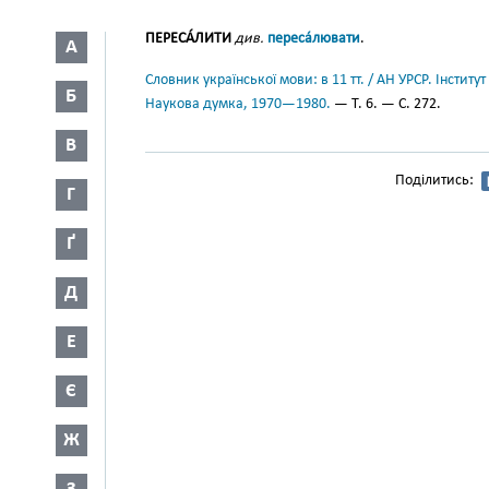
ПЕРЕСА́ЛИТИ
див.
переса́лювати
.
А
Словник української мови: в 11 тт. / АН УРСР. Інститут
Б
Наукова думка, 1970—1980.
— Т. 6. — С. 272.
В
Поділитись:
Г
Ґ
Д
Е
Є
Ж