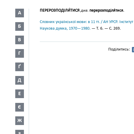
ПЕРЕРОЗПОДІЛИ́ТИСЯ
див.
перерозподіля́тися
.
А
Словник української мови: в 11 тт. / АН УРСР. Інститут
Б
Наукова думка, 1970—1980.
— Т. 6. — С. 269.
В
Поділитись:
Г
Ґ
Д
Е
Є
Ж