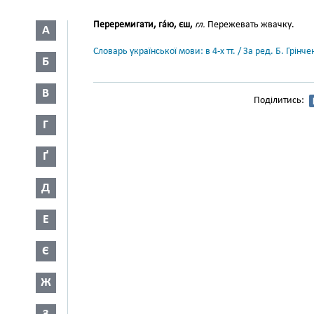
Переремигати, га́ю, єш,
гл.
Пережевать жвачку.
А
Словарь української мови: в 4-х тт. / За ред. Б. Грін
Б
В
Поділитись:
Г
Ґ
Д
Е
Є
Ж