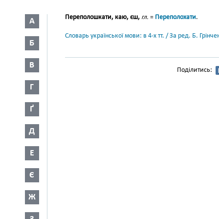
Переполошкати, каю, єш,
гл.
=
Переполохати
.
А
Словарь української мови: в 4-х тт. / За ред. Б. Грін
Б
В
Поділитись:
Г
Ґ
Д
Е
Є
Ж