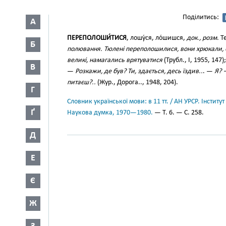
Поділитись:
А
ПЕРЕПОЛОШИ́ТИСЯ
, лошу́ся, ло́шишся,
док., розм.
Те
Б
полювання. Тюлені переполошилися, вони хрюкали, 
великі, намагались врятуватися
(Трубл., І, 1955, 147
В
—
Розкажи, де був? Ти, здається, десь їздив..
. —
Я? 
питаєш?..
(Жур., Дорога.., 1948, 204).
Г
Словник української мови: в 11 тт. / АН УРСР. Інститут
Ґ
Наукова думка, 1970—1980.
— Т. 6. — С. 258.
Д
Е
Є
Ж