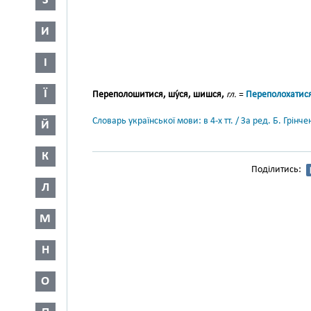
З
И
І
Ї
Переполошитися, шу́ся, шишся,
гл.
=
Переполохатис
Словарь української мови: в 4-х тт. / За ред. Б. Грін
Й
К
Поділитись:
Л
М
Н
О