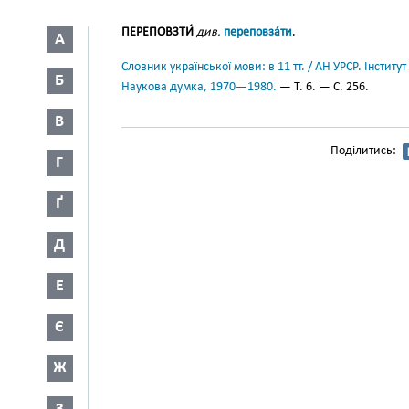
ПЕРЕПОВЗТИ́
див.
переповза́ти
.
А
Словник української мови: в 11 тт. / АН УРСР. Інститут
Б
Наукова думка, 1970—1980.
— Т. 6. — С. 256.
В
Поділитись:
Г
Ґ
Д
Е
Є
Ж