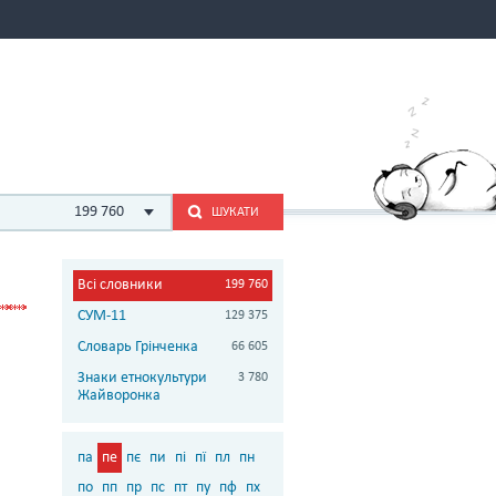
199 760
ШУКАТИ
Всі словники
199 760
СУМ-11
129 375
Словарь Грінченка
66 605
Знаки етнокультури
3 780
Жайворонка
па
пе
пє
пи
пі
пї
пл
пн
по
пп
пр
пс
пт
пу
пф
пх