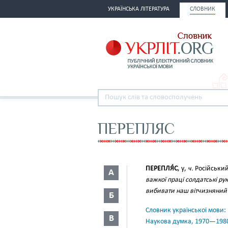
УКРАЇНСЬКА ЛІТЕРАТУРА
СЛОВНИК
ПЕРЕПЛЯС
ПЕРЕПЛЯ́С
, у,
ч.
Російський
А
важкої праці солдатські рук
вибивати наш вітчизняний
Б
Словник української мови: в 
В
Наукова думка, 1970—198