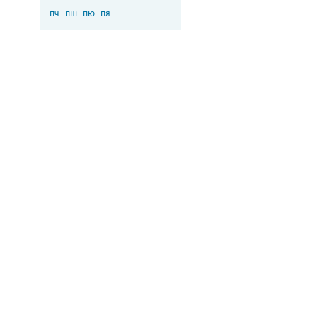
пч
пш
пю
пя