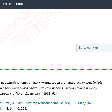
ТРАНСЛІТЕРАЦІЯ
Всі словники
 народний танець, а також музика до цього танцю.
Коли задубілі від
и взяли нарядного баяна.., не стримався я, Олено, і пішов по колу
 перепляс
(Логв., Давні рани, 1961, 61).
11 тт. / АН УРСР. Інститут мовознавства; за ред. І. К. Білодіда. — К.:
0.
— Т. 6. — С. 255.