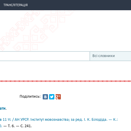
ТРАНСЛІТЕРАЦІЯ
Всі словники
Поділитись:
ати
.
11 тт. / АН УРСР. Інститут мовознавства; за ред. І. К. Білодіда. — К.:
0.
— Т. 6. — С. 241.