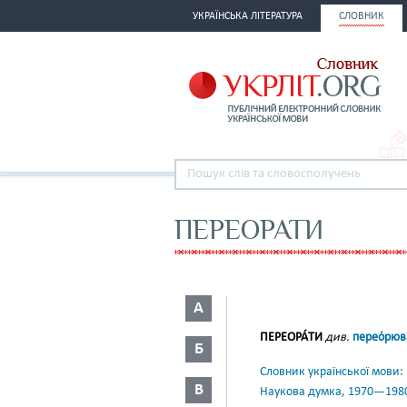
УКРАЇНСЬКА ЛІТЕРАТУРА
СЛОВНИК
ПЕРЕОРАТИ
А
ПЕРЕОРА́ТИ
див.
перео́рюв
Б
Словник української мови: в 
В
Наукова думка, 1970—198