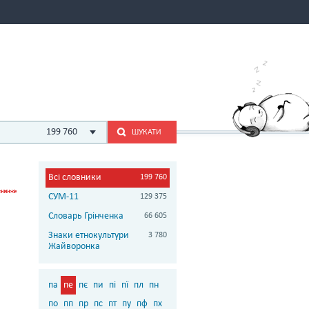
199 760
ШУКАТИ
Всі словники
199 760
СУМ-11
129 375
Словарь Грінченка
66 605
Знаки етнокультури
3 780
Жайворонка
па
пе
пє
пи
пі
пї
пл
пн
по
пп
пр
пс
пт
пу
пф
пх