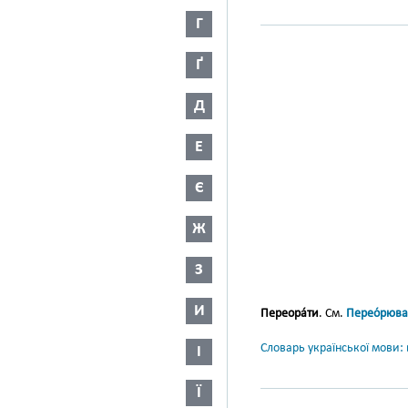
Г
Ґ
Д
Е
Є
Ж
З
И
Переора́ти
. См.
Перео́рюва
Словарь української мови: в
І
Ї