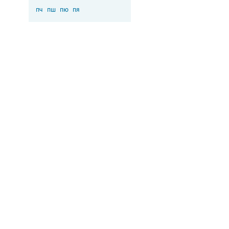
пч
пш
пю
пя