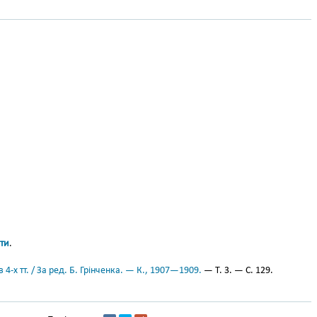
ти
.
 4-х тт. / За ред. Б. Грінченка. — К., 1907—1909.
— Т. 3. — С. 129.