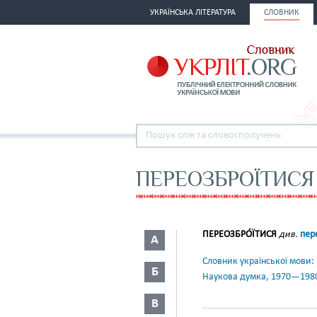
УКРАЇНСЬКА ЛІТЕРАТУРА
СЛОВНИК
ПЕРЕОЗБРОЇТИСЯ
ПЕРЕОЗБРО́ЇТИСЯ
див.
пер
А
Словник української мови: в 
Б
Наукова думка, 1970—198
В