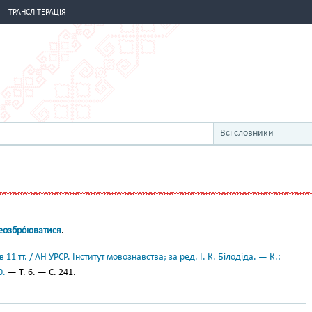
ТРАНСЛІТЕРАЦІЯ
Всі словники
еозбро́юватися
.
11 тт. / АН УРСР. Інститут мовознавства; за ред. І. К. Білодіда. — К.:
0.
— Т. 6. — С. 241.