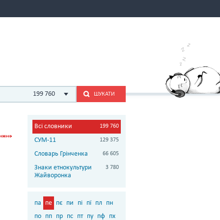
199 760
ШУКАТИ
Всі словники
199 760
СУМ-11
129 375
Словарь Грінченка
66 605
Знаки етнокультури
3 780
Жайворонка
па
пе
пє
пи
пі
пї
пл
пн
по
пп
пр
пс
пт
пу
пф
пх