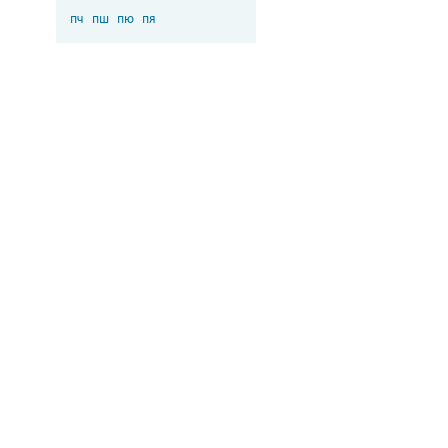
пч
пш
пю
пя