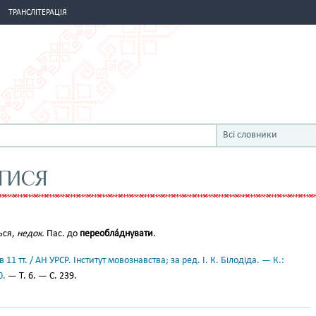
ТРАНСЛІТЕРАЦІЯ
Всі словники
ТИСЯ
ться,
недок.
Пас. до
переобла́днувати
.
11 тт. / АН УРСР. Інститут мовознавства; за ред. І. К. Білодіда. — К.:
0.
— Т. 6. — С. 239.