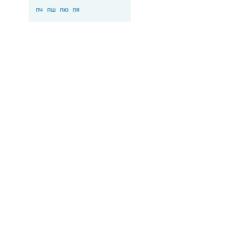
пч
пш
пю
пя