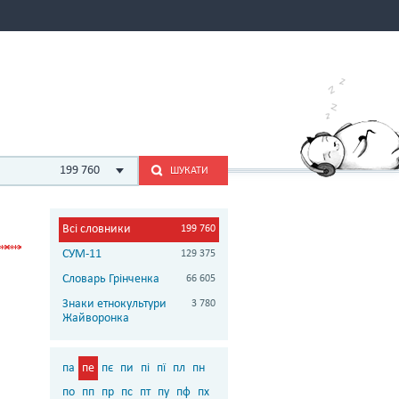
199 760
ШУКАТИ
Всі словники
199 760
СУМ-11
129 375
Словарь Грінченка
66 605
Знаки етнокультури
3 780
Жайворонка
па
пе
пє
пи
пі
пї
пл
пн
по
пп
пр
пс
пт
пу
пф
пх